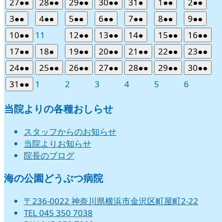
2026
(2
2026
(2
2026
(2
2026
(2
2026
(1
2026
(2
2026
(2
27
●●
28
●●
29
●●
30
●●
31
●
1
●●
2
●●
日
日
日
日
日
日
日
年
件
年
件
年
件
年
件
年
件
年
件
年
件
2026
(2
2026
(2
2026
(2
2026
(2
2026
(2
2026
(2
2026
(2
3
●●
4
●●
5
●●
6
●●
7
●●
8
●●
9
●●
7
の
7
の
7
の
7
の
7
の
8
の
8
の
年
件
年
件
年
件
年
件
年
件
年
件
年
件
2026
(2
2026
2026
(2
2026
(2
2026
(1
2026
(2
2026
(2
10
●●
11
12
●●
13
●●
14
●
15
●●
16
●●
月
月
月
月
月
月
月
イ
イ
イ
イ
イ
イ
イ
8
の
8
の
8
の
8
の
8
の
8
の
8
の
年
件
年
年
件
年
件
年
件
年
件
年
件
27
28
29
30
31
1
2
ベ
ベ
ベ
ベ
ベ
ベ
ベ
2026
(2
2026
(1
2026
(2
2026
(2
2026
(2
2026
(2
2026
(2
17
●●
18
●
19
●●
20
●●
21
●●
22
●●
23
●●
月
月
月
月
月
月
月
イ
イ
イ
イ
イ
イ
イ
8
の
8
8
の
8
の
8
の
8
の
8
の
日
日
日
日
日
日
日
ン
ン
ン
ン
ン
ン
ン
年
件
年
件
年
件
年
件
年
件
年
件
年
件
3
4
5
6
7
8
9
ベ
ベ
ベ
ベ
ベ
ベ
ベ
2026
(2
2026
(2
2026
(2
2026
(2
2026
(2
2026
(2
2026
(2
24
●●
25
●●
26
●●
27
●●
28
●●
29
●●
30
●●
月
月
月
月
月
月
月
イ
イ
イ
イ
イ
イ
ト)
ト)
ト)
ト)
ト)
ト)
ト)
8
の
8
の
8
の
8
の
8
の
8
の
8
の
日
日
日
日
日
日
日
ン
ン
ン
ン
ン
ン
ン
年
件
年
件
年
件
年
件
年
件
年
件
年
件
10
11
12
13
14
15
16
ベ
ベ
ベ
ベ
ベ
ベ
2026
(2
2026
2026
2026
2026
2026
2026
31
●●
1
2
3
4
5
6
月
月
月
月
月
月
月
イ
イ
イ
イ
イ
イ
イ
ト)
ト)
ト)
ト)
ト)
ト)
ト)
8
の
8
の
8
の
8
の
8
の
8
の
8
の
日
日
日
日
日
日
日
ン
ン
ン
ン
ン
ン
年
件
年
年
年
年
年
年
17
18
19
20
21
22
23
ベ
ベ
ベ
ベ
ベ
ベ
ベ
月
月
月
月
月
月
月
イ
イ
イ
イ
イ
イ
イ
ト)
ト)
ト)
ト)
ト)
ト)
8
の
9
9
9
9
9
9
当院よりの各種おしらせ
日
日
日
日
日
日
日
ン
ン
ン
ン
ン
ン
ン
24
25
26
27
28
29
30
ベ
ベ
ベ
ベ
ベ
ベ
ベ
月
月
月
月
月
月
月
イ
ト)
ト)
ト)
ト)
ト)
ト)
ト)
日
日
日
日
日
日
日
ン
ン
ン
ン
ン
ン
ン
31
1
2
3
4
5
6
ベ
スタッフからのお知らせ
ト)
ト)
ト)
ト)
ト)
ト)
ト)
日
日
日
日
日
日
日
ン
当院よりお知らせ
ト)
院長のブログ
海の公園どうぶつ病院
〒236-0022 神奈川県横浜市金沢区町屋町2-22
TEL 045 350 7038