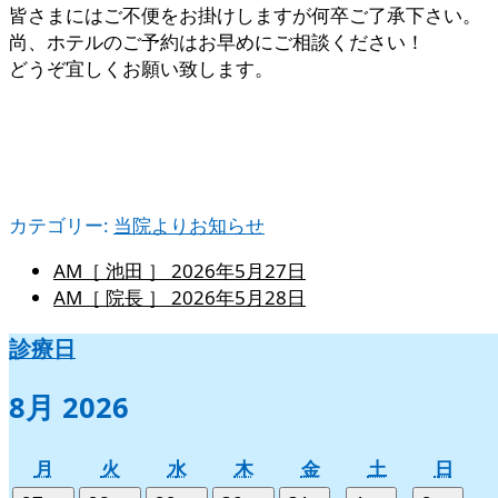
皆さまにはご不便をお掛けしますが何卒ご了承下さい。
尚、ホテルのご予約はお早めにご相談ください！
どうぞ宜しくお願い致します。
カテゴリー:
当院よりお知らせ
AM［ 池田 ］
2026年5月27日
AM［ 院長 ］
2026年5月28日
診療日
8月 2026
月
火
水
木
金
土
日
月
火
水
木
金
土
日
曜
曜
曜
曜
曜
曜
曜