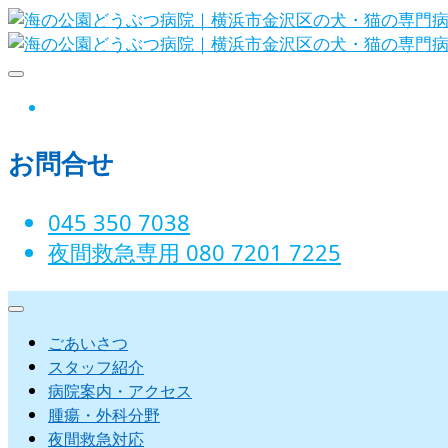
Skip
to
content
海の公園どうぶつ病院｜横浜市金沢
instagram
お問合せ
045 350 7038‬
夜間救急専用 080 7201 7225‬
ごあいさつ
スタッフ紹介
病院案内・アクセス
腫瘍・外科分野
夜間救急対応