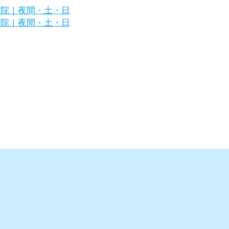
区の犬・猫の専門病院｜夜間・土・日