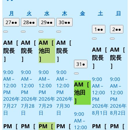
月
火
水
木
金
土
日
月
火
水
木
金
土
日
曜
曜
曜
曜
曜
曜
曜
2026
(2
2026
(2
2026
(2
2026
(2
27
●●
28
●●
29
●●
30
●●
日
日
日
日
日
日
日
年
件
年
件
年
件
年
件
2026
(2
2026
(2
1
●●
2
●●
Close
Close
Close
Close
7
の
7
の
7
の
7
の
年
件
年
件
Close
Close
AM［
AM［
AM［
AM［
月
月
月
月
イ
イ
イ
イ
8
の
8
の
AM［
AM［
27
28
29
30
月
月
ベ
ベ
ベ
ベ
イ
イ
院長
院長
池田
院長
日
日
日
日
1
2
ン
ン
ン
ン
ベ
ベ
院長
院長
］
］
］
］
日
日
ト)
ト)
ト)
ト)
ン
ン
2026
(1
31
●
］
］
年
件
ト)
ト)
9:00
9:00
9:00
9:00
Close
7
の
AM
–
AM
–
AM
–
AM
–
9:00
9:00
AM［
月
イ
12:00
12:00
12:00
12:00
AM
–
AM
–
31
ベ
池田
PM
PM
PM
PM
12:00
12:00
日
ン
2026年
2026年
2026年
2026年
PM
PM
］
ト)
7月27
7月28
7月29
7月30
2026年
2026年
日
日
日
日
8月1日
8月2日
9:00
AM
–
PM［
PM［
PM［
PM［
PM［
PM［
12:00