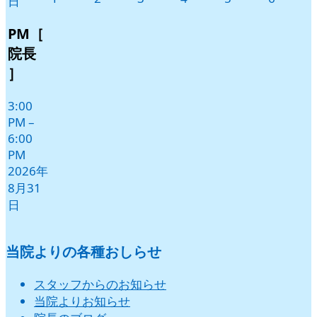
日
年
年
年
年
年
年
9
9
9
9
9
9
PM［
月
月
月
月
月
月
院長
1
2
3
4
5
6
］
日
日
日
日
日
日
3:00
PM
–
6:00
PM
2026年
8月31
日
当院よりの各種おしらせ
スタッフからのお知らせ
当院よりお知らせ