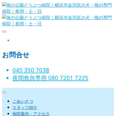
Skip
to
content
海の公園どうぶつ病院｜横浜市金沢
instagram
区の犬・猫の専門病院｜夜間・土・
お問合せ
日
045 350 7038‬
夜間救急専用 080 7201 7225‬
ごあいさつ
スタッフ紹介
病院案内・アクセス