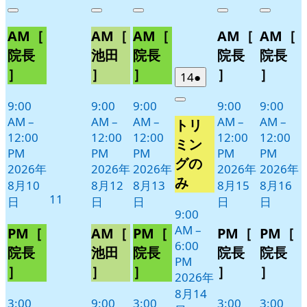
年
件
年
件
年
件
年
件
年
件
Close
Close
Close
Close
Close
8
の
8
の
8
の
8
の
8
の
AM［
AM［
AM［
AM［
AM［
月
月
月
月
月
イ
イ
イ
イ
イ
10
12
13
15
16
ベ
ベ
ベ
ベ
ベ
院長
池田
院長
院長
院長
日
日
日
日
日
ン
ン
ン
ン
ン
］
］
］
］
］
2026
(1
14
●
ト)
ト)
ト)
ト)
ト)
年
件
9:00
9:00
9:00
9:00
9:00
Close
8
の
AM
–
AM
–
AM
–
AM
–
AM
–
トリ
月
イ
12:00
12:00
12:00
12:00
12:00
14
ベ
ミン
PM
PM
PM
PM
PM
日
ン
グの
2026年
2026年
2026年
2026年
2026年
ト)
み
8月10
8月12
8月13
8月15
8月16
2026
11
日
日
日
日
日
年
9:00
AM
–
8
PM［
AM［
PM［
PM［
PM［
6:00
月
院長
池田
院長
院長
院長
PM
11
］
］
］
］
］
2026年
日
8月14
3:00
9:00
3:00
3:00
3:00